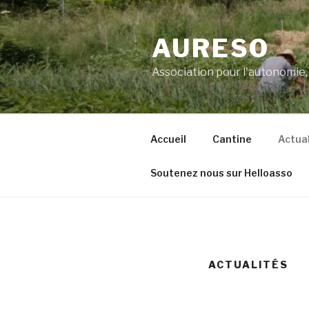
Aller
au
AURESO
contenu
principal
Association pour l'autonomie, l
Accueil
Cantine
Actual
Soutenez nous sur Helloasso
ACTUALITÉS